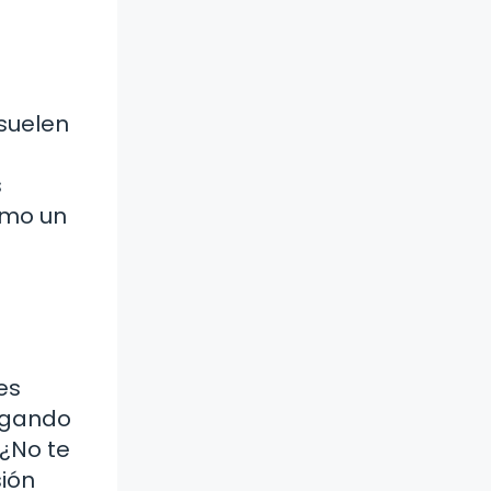
 suelen
s
ómo un
es
ugando
 ¿No te
ión