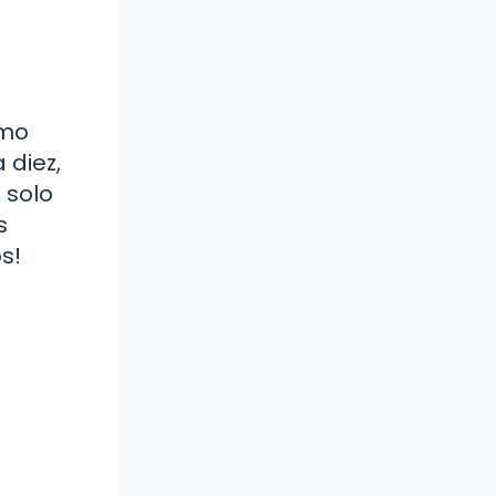
tmo
 diez,
 solo
s
s!