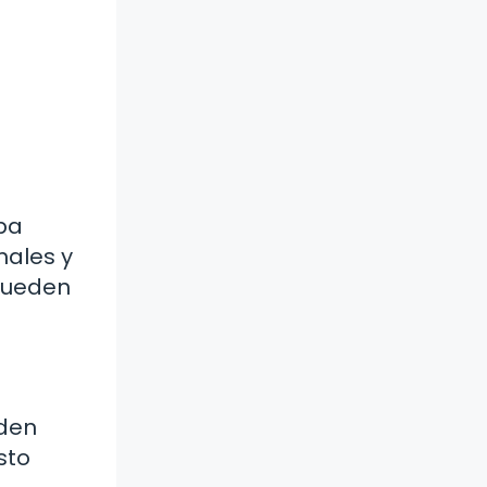
pa
males y
 pueden
eden
sto