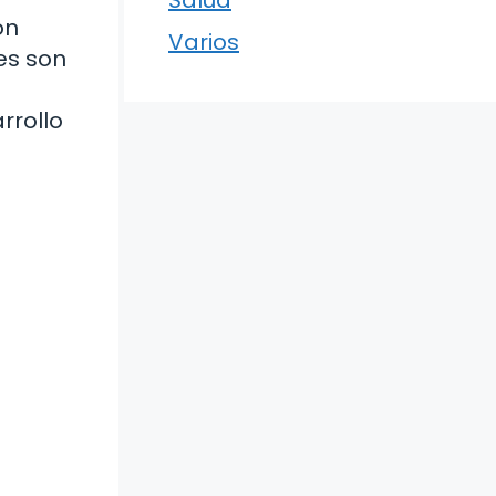
on
Varios
es son
rrollo