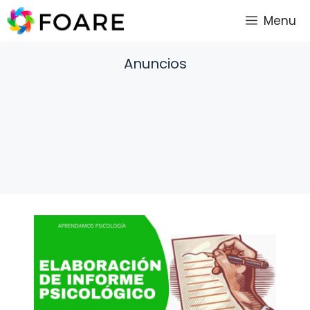
Saltar
Menu
al
contenido
Anuncios