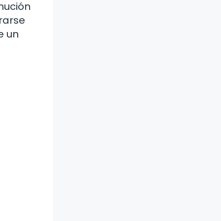
nución
rarse
e un