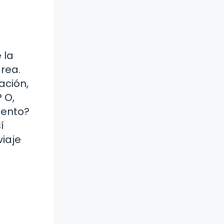
 la
rea.
ación,
 O,
iento?
í
iaje