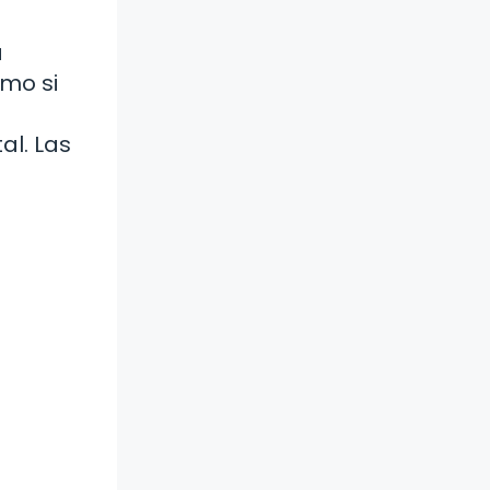
a
omo si
al. Las