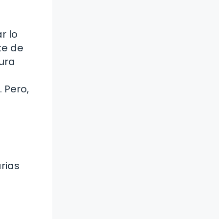
r lo
te de
ura
 Pero,
rias