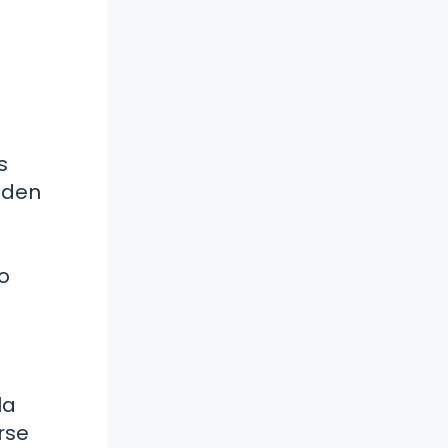
s
eden
o
la
rse