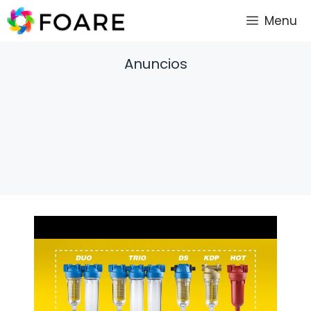
Saltar
Menu
al
contenido
Anuncios