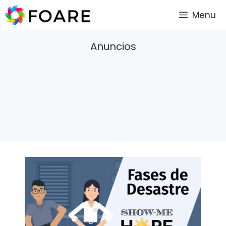
Saltar
Menu
al
contenido
Anuncios