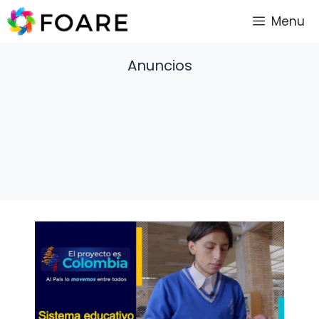
Saltar
Menu
al
contenido
Anuncios