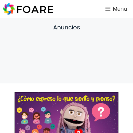
Saltar
Menu
al
contenido
Anuncios