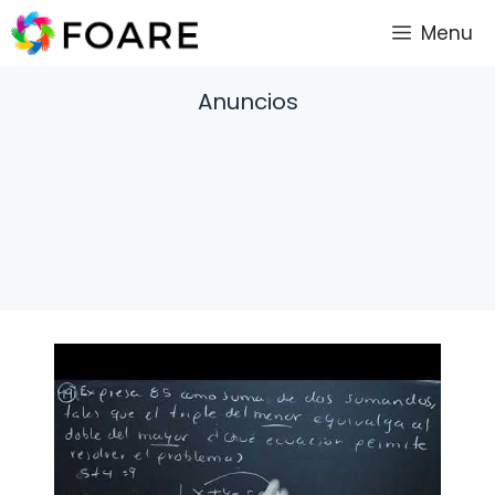
Saltar
Menu
al
contenido
Anuncios