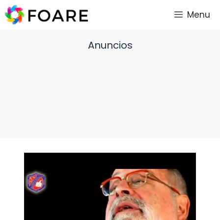
Saltar
Menu
al
contenido
Anuncios