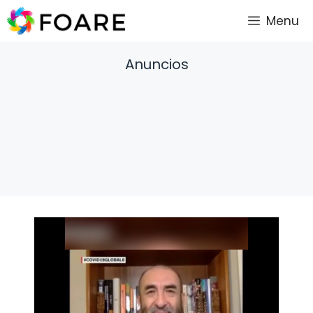
Saltar
Menu
al
contenido
Anuncios