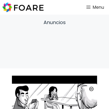
Saltar
Menu
al
contenido
Anuncios