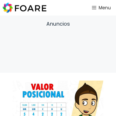
Saltar
Menu
al
contenido
Anuncios