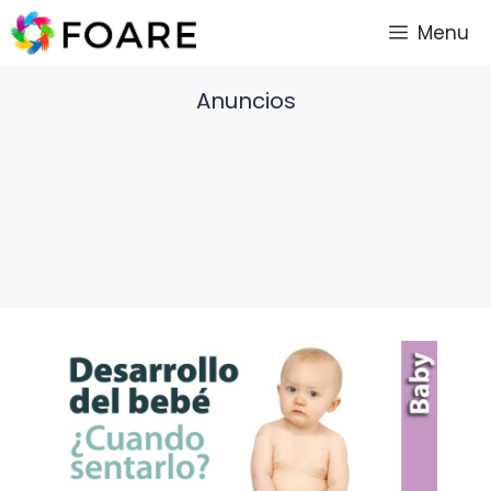
Saltar
Menu
al
contenido
Anuncios