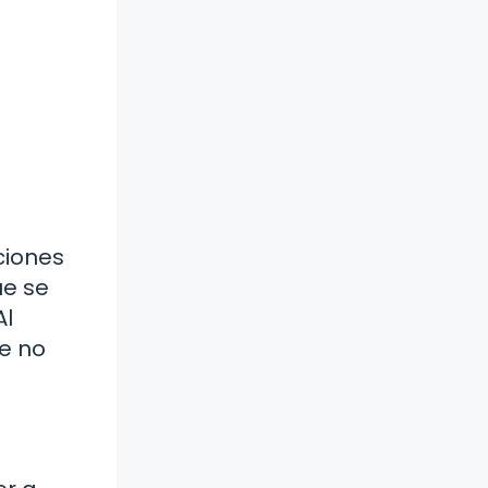
ciones
ue se
Al
ue no