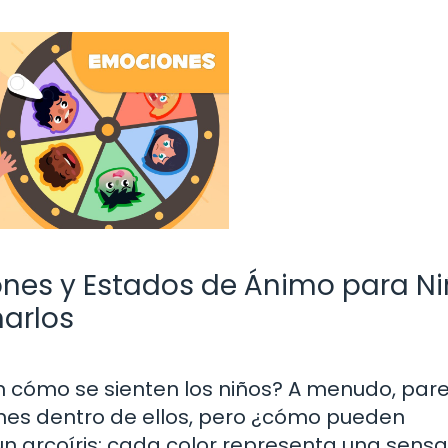
nes y Estados de Ánimo para Ni
narlos
n cómo se sienten los niños? A menudo, par
es dentro de ellos, pero ¿cómo pueden
 arcoíris: cada color representa una sensa