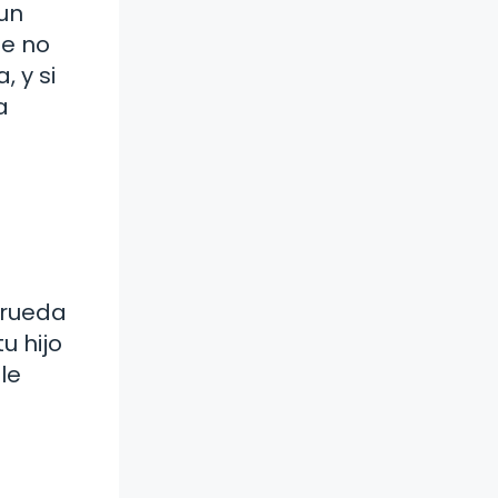
un
ue no
 y si
a
«rueda
u hijo
le