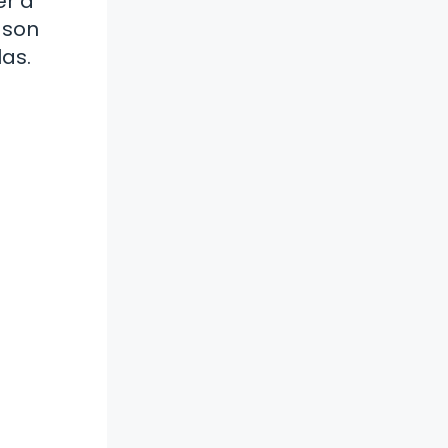
er a
 son
las.