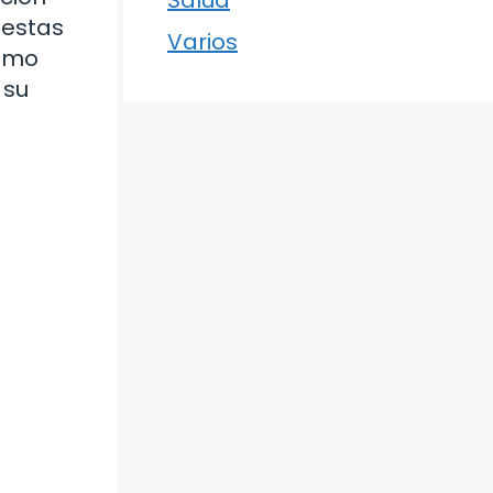
 estas
Varios
cómo
 su
a