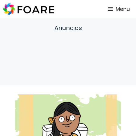
Saltar
Menu
al
contenido
Anuncios