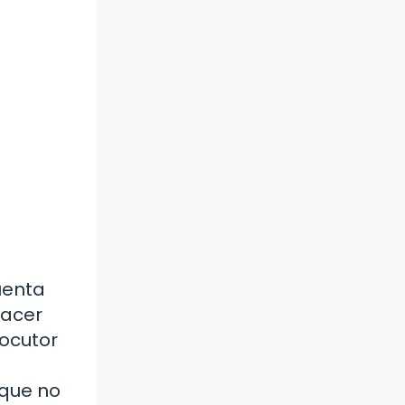
uenta
hacer
locutor
 que no