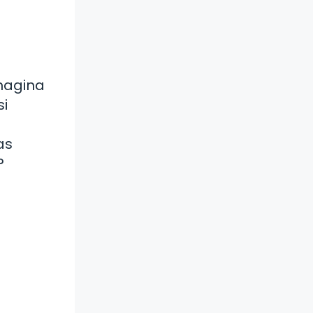
magina
si
as
?