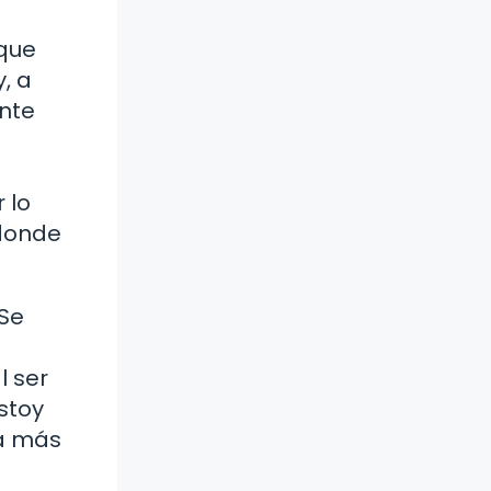
 que
, a
nte
 lo
 donde
 Se
l ser
stoy
na más