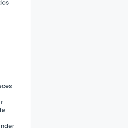
dos
eces
ar
de
onder