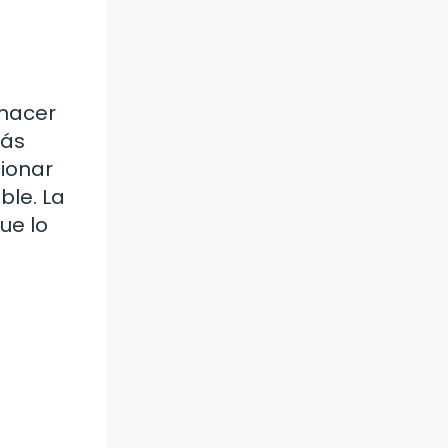
 hacer
tás
cionar
le. La
ue lo