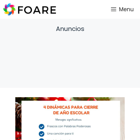
Saltar
Menu
al
contenido
Anuncios