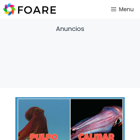
Saltar
Menu
al
contenido
Anuncios