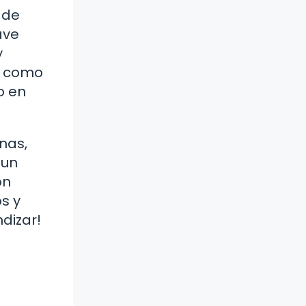
 de
ave
y
s como
o en
nas,
 un
on
s y
dizar!