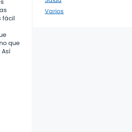
es
has
Varios
fácil
que
ino que
 Así