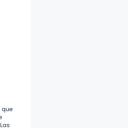
s que
e
 Las