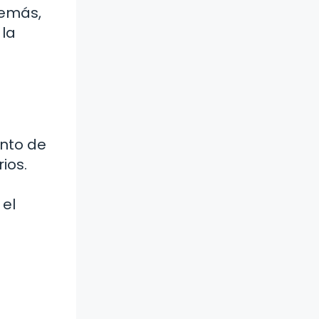
demás,
 la
ento de
ios.
 el