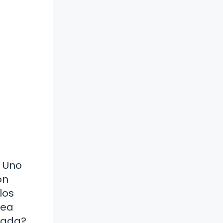
. Uno
on
los
sea
flada?