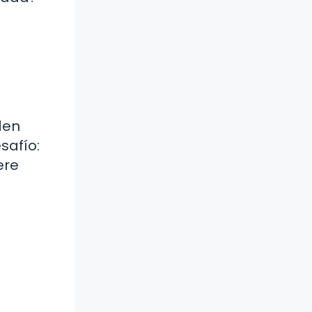
den
safío:
ere