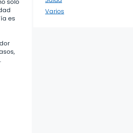
no solo
idad
Varios
día es
ador
asos,
.