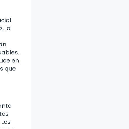
cial
, la
ñan
uables.
duce en
ás que
rante
tos
 Los