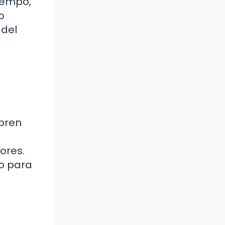
iempo,
o
 del
ubren
ores.
o para