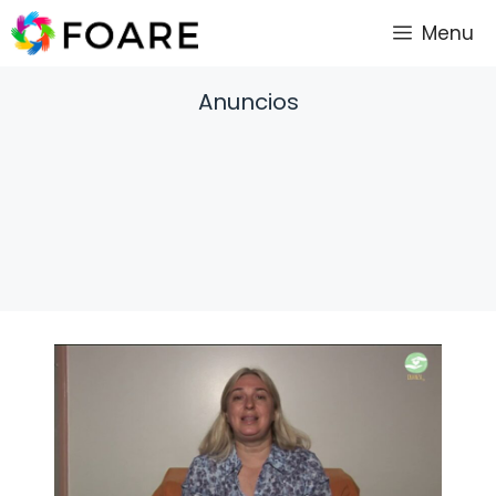
Saltar
Menu
al
contenido
Anuncios