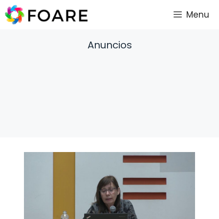
Saltar
Menu
al
contenido
Anuncios