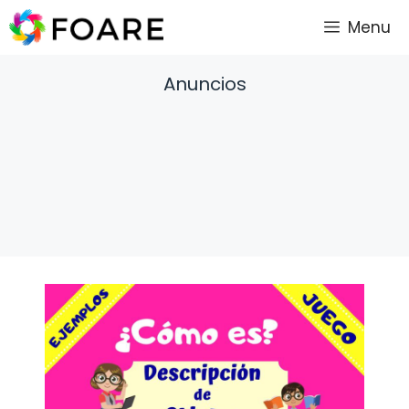
Saltar
Menu
al
contenido
Anuncios