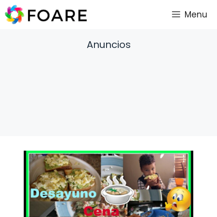
Saltar
Menu
al
contenido
Anuncios