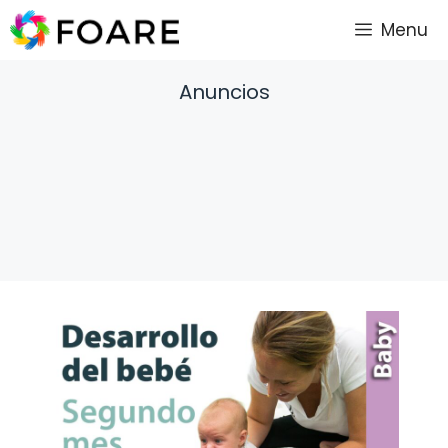
Saltar
Menu
al
contenido
Anuncios