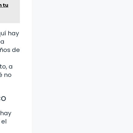
n tu
quí hay
na
iños de
to, a
é no
co
 hay
 el