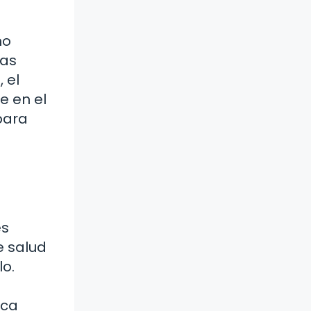
mo
das
 el
e en el
para
es
e salud
lo.
ica