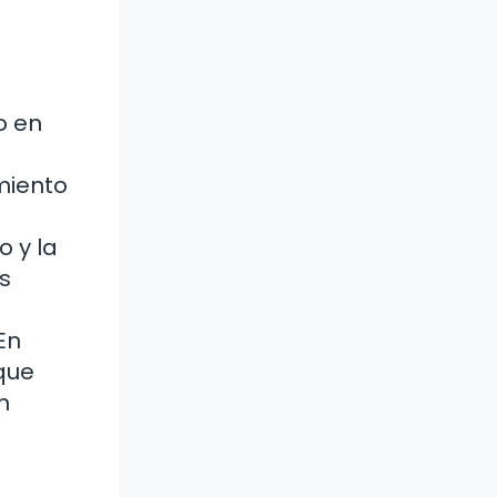
o en
miento
 y la
s
En
que
n