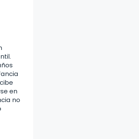
n
til.
años
fancia
ecibe
rse en
ncia no
o