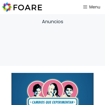
Saltar
Menu
al
contenido
Anuncios