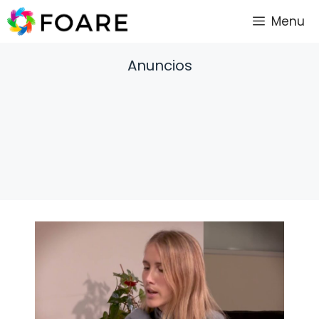
Saltar
Menu
al
contenido
Anuncios