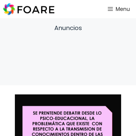
Saltar
Menu
al
contenido
Anuncios