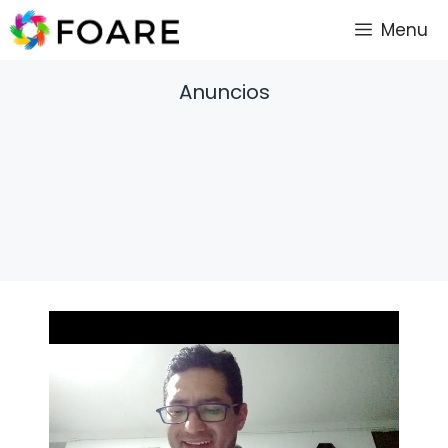
Saltar
Menu
al
contenido
Anuncios