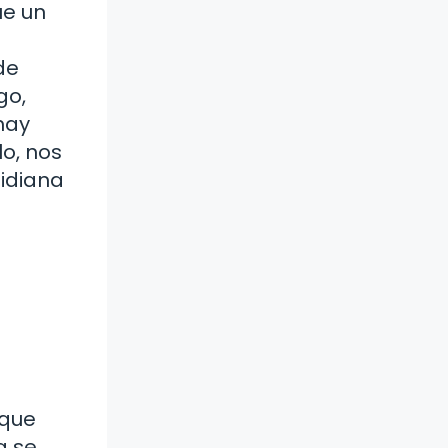
ue un
de
go,
hay
lo, nos
tidiana
 que
a se