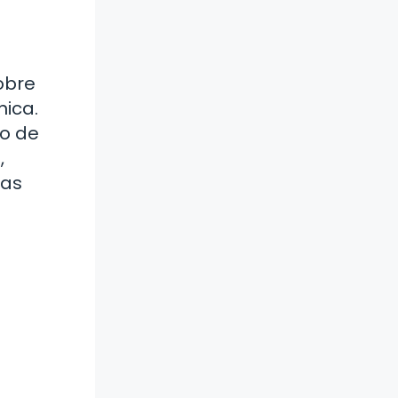
obre
nica.
no de
,
nas