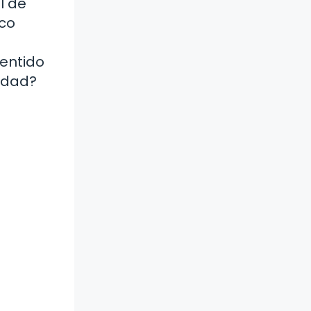
l de
ico
sentido
idad?