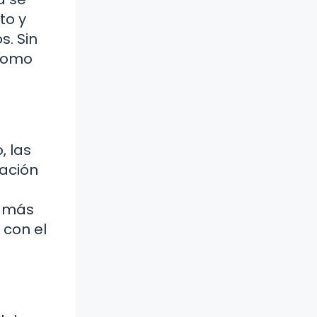
to y
s. Sin
 como
, las
vación
a más
 con el