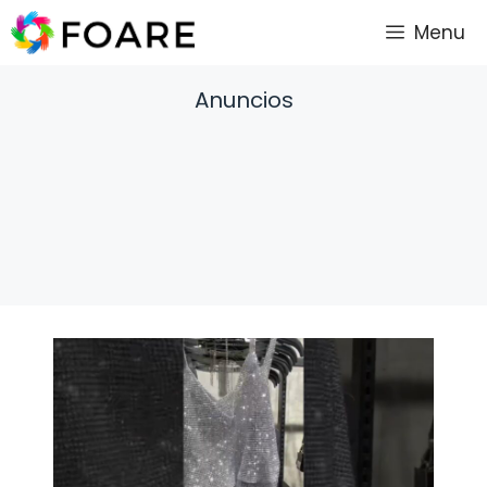
Saltar
Menu
al
contenido
Anuncios