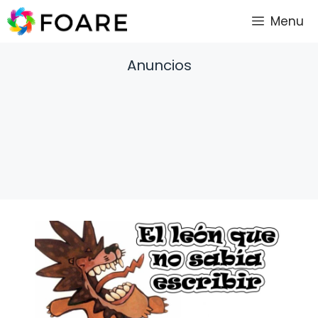
Saltar
Menu
al
contenido
Anuncios