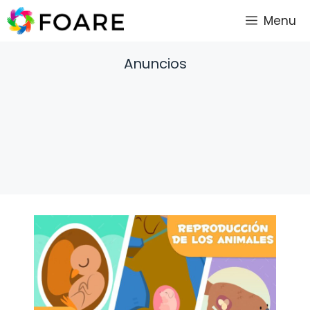
Saltar
Menu
al
contenido
Anuncios