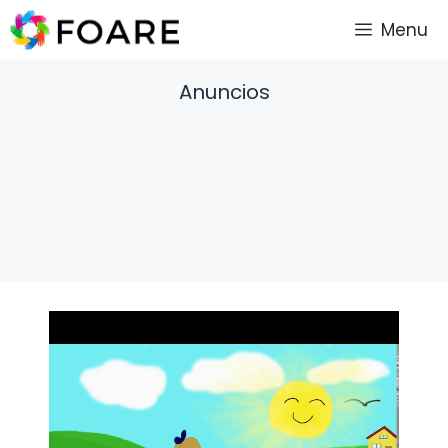
Saltar
Menu
al
contenido
Anuncios