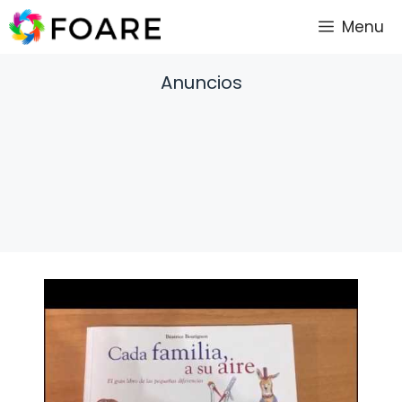
Saltar
Menu
al
contenido
Anuncios