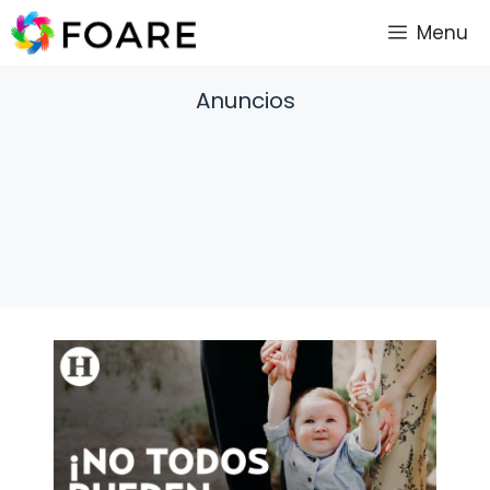
Saltar
Menu
al
contenido
Anuncios