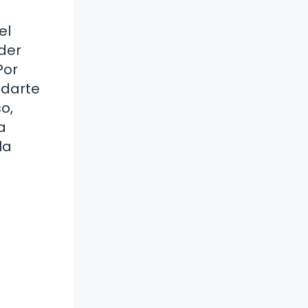
el
nder
Por
udarte
o,
a
la