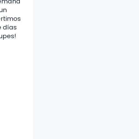
semana
 un
ertimos
e días
upes!