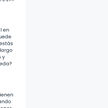
l en
puede
 estás
 largo
 y
ueda?
tienen
lando