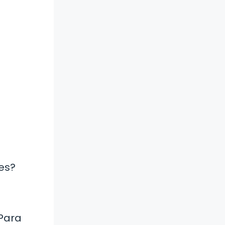
es?
Para