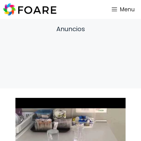
Saltar
Menu
al
contenido
Anuncios