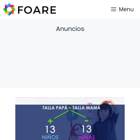
Saltar
Menu
al
contenido
Anuncios