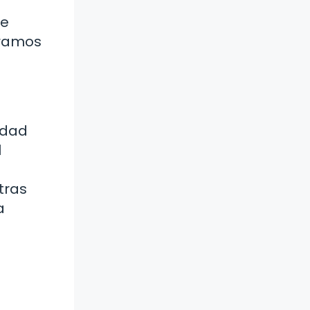
de
gramos
idad
l
e
tras
a