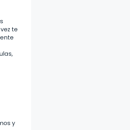
as
vez te
mente
ulas,
mos y