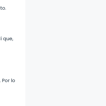
to.
í que,
 Por lo