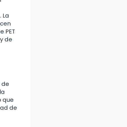
e
. La
ucen
de PET
 y de
o
s de
la
o que
dad de