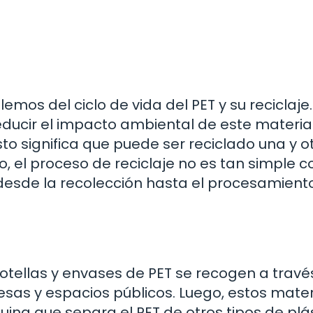
os del ciclo de vida del PET y su reciclaje. 
educir el impacto ambiental de este material
sto significa que puede ser reciclado una y o
, el proceso de reciclaje no es tan simple 
desde la recolección hasta el procesamiento
otellas y envases de PET se recogen a travé
sas y espacios públicos. Luego, estos mater
ina que separa el PET de otros tipos de plá