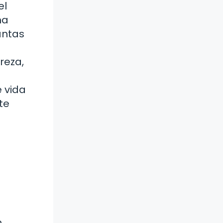
el
ha
ántas
reza,
e vida
te
n