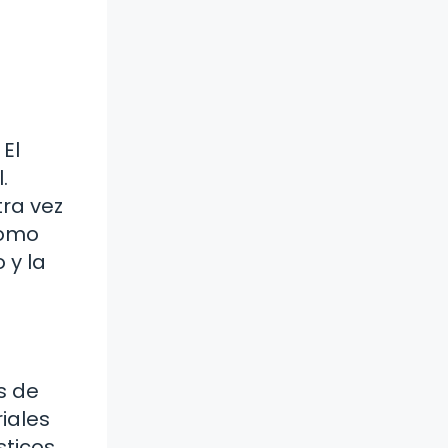
El
.
tra vez
como
 y la
s de
iales
sticos