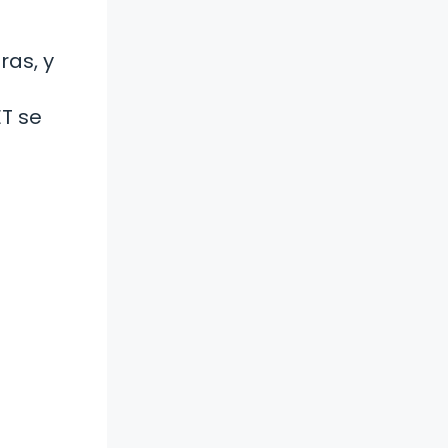
ras, y
ET se