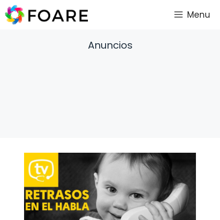
Saltar
Menu
al
contenido
Anuncios