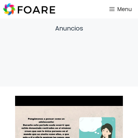
Saltar
Menu
al
contenido
Anuncios