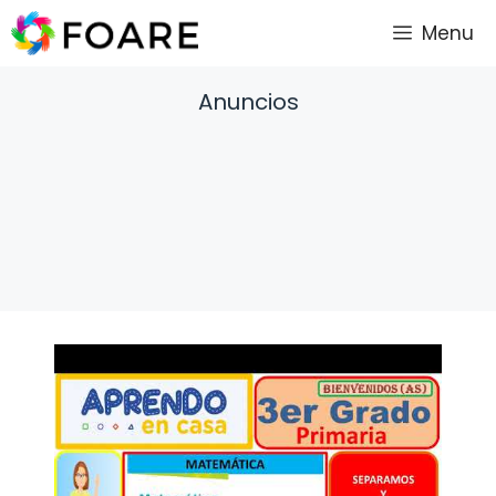
Saltar
Menu
al
contenido
Anuncios