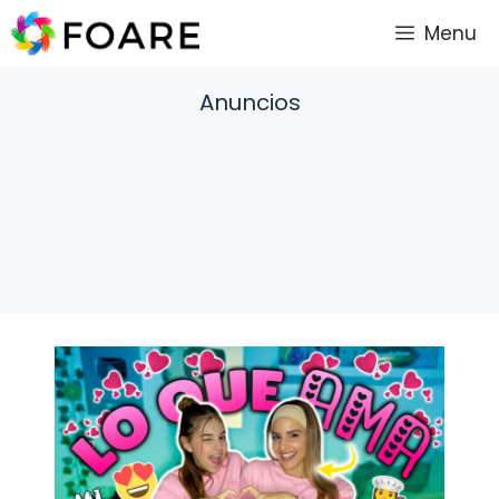
Saltar
Menu
al
contenido
Anuncios