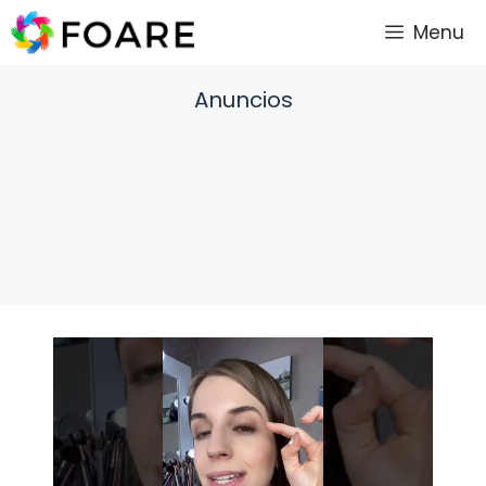
Saltar
Menu
al
contenido
Anuncios