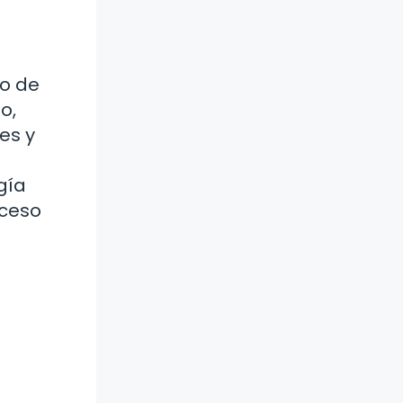
so de
o,
es y
gía
oceso