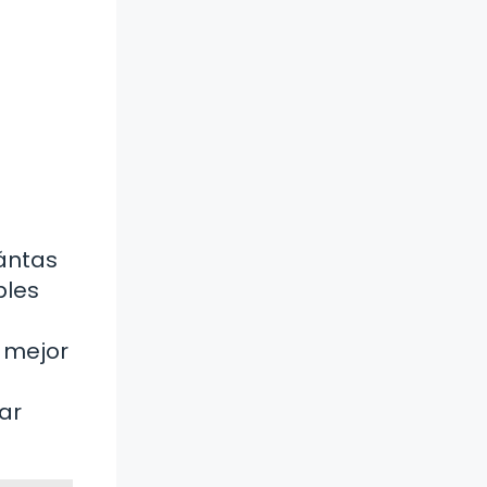
uántas
bles
a mejor
ar