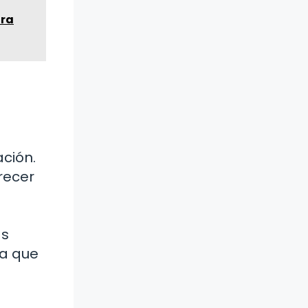
ara
ción.
recer
as
ta que