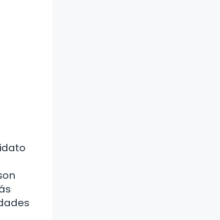
didato
son
rás
idades