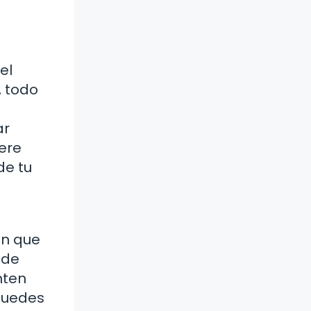
el
, todo
ar
ere
de tu
an que
 de
nten
puedes