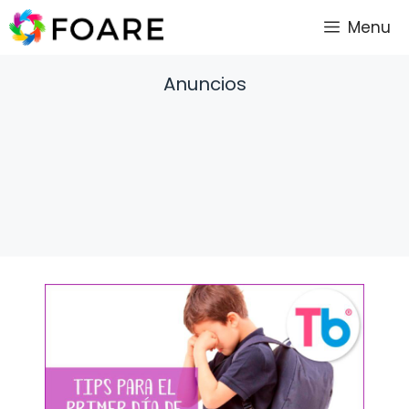
Saltar
Menu
al
contenido
Anuncios