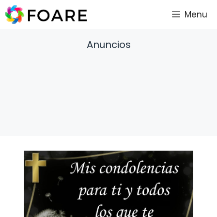
Saltar
Menu
al
contenido
Anuncios